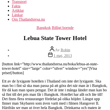
Transport
Fakta
Artiklar
Länkar
Om Thailandsresa.nu
Kategorier
Bangkok
Billigt boende
Lebua State Tower Hotel
Inläggsförfattare
Av
Robin
Inläggsdatum
1 maj, 2013
[button link=”http://www.thailandsresa.nu/boka/lebua-at-state-
tower-hotel” size=”large” color=”silver” window=”yes”]Visa
priser[/button]
Ett av de lyxigaste hotellen i Thailand om inte det lyxigaste. Ska
man bo i fint så ska man passa på att göra det när man är i Bangkok,
för då kan man spara pengar. Det är inte i många länder man kan bo
så fint till det pris man får i Bangkok. Hotellet har allt och lite till!
Det finns flera restauranger fördelat på olika höjder. Längst upp
finner man Skybaren som även varit med i filmen Hangover II.
Härifrån ser man ut över hela Bangkok. Drinkarna och maten är