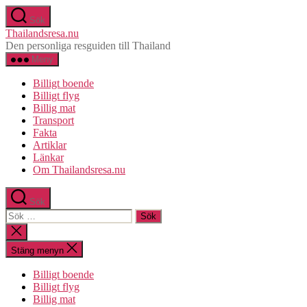
Hoppa
Sök
till
Thailandsresa.nu
innehåll
Den personliga resguiden till Thailand
Meny
Billigt boende
Billigt flyg
Billig mat
Transport
Fakta
Artiklar
Länkar
Om Thailandsresa.nu
Sök
Sök
efter:
Stäng
sökningen
Stäng menyn
Billigt boende
Billigt flyg
Billig mat