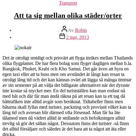
Kategorier
Transport
Att ta sig mellan olika städer/orter
Inläggsförfattare
Av
Robin
Inläggsdatum
2 maj, 2013
Det är otroligt smidigt och prisvärt att flyga inrikes mellan Thailands
olika flygplatser. De har flera bolag som flyger dagligen mellan b.la.
Bangkok, Phuket, Krabi och Kho Samui. Det går även att hyra en
egen taxi eller att ta buss men om avståndet är långt kan resan ta
otroligt lång tid och det kan kännas ovärt att lägga så många timmar
av sin semester på att välja det billigaste alternativet när det dyraste
inte kostar så mycket mer. En del turistställen kan man endast nå
med båt och där får man ändå räkna på att resan kan ta ett tag då
båttrafiken inte alltid avgår som beräknat. Tidtabeller finns men
båtarna skall fyllas med turister, packning och proviant vilket kan ta
lång tid och avresan blir därmed ofta försenad. Man får ha lite
tålamod men då vädret alltid är strålande och befolkningen alltid
trevlig så gör det sällan något. Dessutom finns det turister -så finns
det alltid försäljare och således är det bara att ta något att äta eller
dricka.