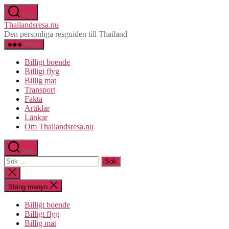
Hoppa
Sök
till
Thailandsresa.nu
innehåll
Den personliga resguiden till Thailand
Meny
Billigt boende
Billigt flyg
Billig mat
Transport
Fakta
Artiklar
Länkar
Om Thailandsresa.nu
Sök
Sök
efter:
Stäng
sökningen
Stäng menyn
Billigt boende
Billigt flyg
Billig mat