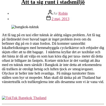
Att ta sig runt i stadsmiljö
Inläggsförfattare
Av
Robin
Inläggsdatum
2 maj, 2013
Att få tag på en taxi eller tuktuk är aldrig några problem. Att få tag
på färdmedel över huvud taget är inget problem även om du
befinner dig på en ö utan fordon. Då kommer sannorlikt
lokalbefolkningen med hemmabyggda cyckelkärror och erbjuder dig
skjuts eller att ta ditt bagage. I städerna kryllar det av taxibilar och
det bästa är då att välja en som kan köra dig per taxa- meter då detta
oftast är billigare än fastpris. Kortare sträckor är det vanligt att åka
med en tuktuk men särskilt i Bangkok är inte detta att rekomendera
då trafiken är otroligt hetsig och luften tjock av smog/avgaser.
Olyckor är heller inte helt ovanliga. På många tursitorter finns
ställen som hyr ut mopeder. Man skall då tänka på att Thailand har
vänstertrafik och trafikreglerna inte alls desamma som vi är vana vid.