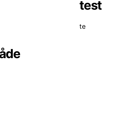
test
te
råde