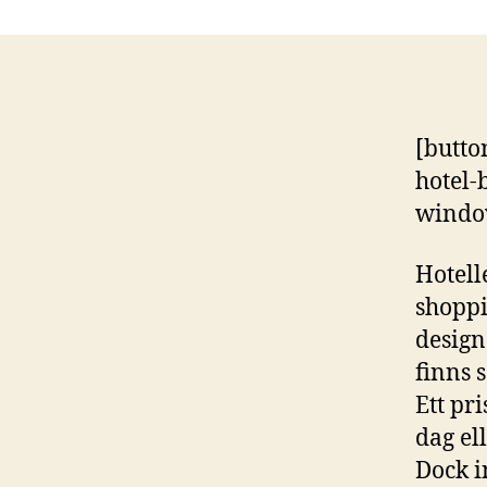
[butto
hotel-
window
Hotell
shoppi
design
finns 
Ett pr
dag el
Dock i