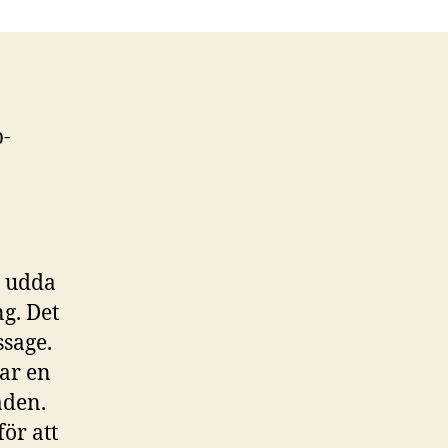
p-
e udda
g. Det
ssage.
har en
aden.
ör att