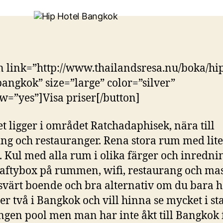
n link=”http://www.thailandsresa.nu/boka/hi
bangkok” size=”large” color=”silver”
=”yes”]Visa priser[/button]
et ligger i området Ratchadaphisek, nära till
ng och restauranger. Rena stora rum med lit
. Kul med alla rum i olika färger och inrednin
saftybox på rummen, wifi, restaurang och ma
isvärt boende och bra alternativ om du bara 
ler två i Bangkok och vill hinna se mycket i st
ngen pool men man har inte åkt till Bangkok f