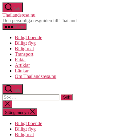
Hoppa
Sök
till
Thailandsresa.nu
innehåll
Den personliga resguiden till Thailand
Meny
Billigt boende
Billigt flyg
Billig mat
Transport
Fakta
Artiklar
Länkar
Om Thailandsresa.nu
Sök
Sök
efter:
Stäng
sökningen
Stäng menyn
Billigt boende
Billigt flyg
Billig mat