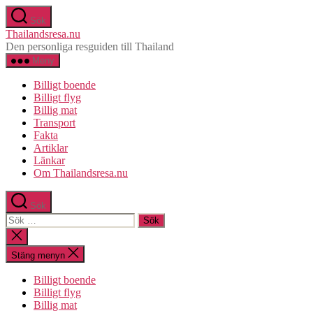
Hoppa
Sök
till
Thailandsresa.nu
innehåll
Den personliga resguiden till Thailand
Meny
Billigt boende
Billigt flyg
Billig mat
Transport
Fakta
Artiklar
Länkar
Om Thailandsresa.nu
Sök
Sök
efter:
Stäng
sökningen
Stäng menyn
Billigt boende
Billigt flyg
Billig mat