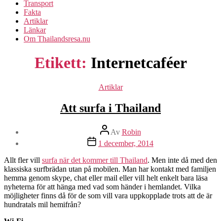
Transport
Fakta
Artiklar
Länkar
Om Thailandsresa.nu
Etikett:
Internetcaféer
Kategorier
Artiklar
Att surfa i Thailand
Inläggsförfattare
Av
Robin
Inläggsdatum
1 december, 2014
Allt fler vill
surfa när det kommer till Thailand
. Men inte då med den
klassiska surfbrädan utan på mobilen. Man har kontakt med familjen
hemma genom skype, chat eller mail eller vill helt enkelt bara läsa
nyheterna för att hänga med vad som händer i hemlandet. Vilka
möjligheter finns då för de som vill vara uppkopplade trots att de är
hundratals mil hemifrån?