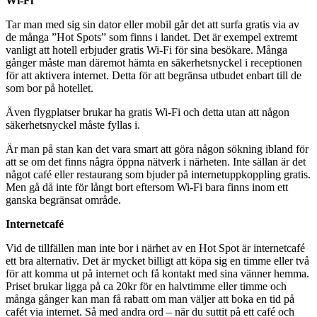
Wi-Fi
Tar man med sig sin dator eller mobil går det att surfa gratis via av
de många ”Hot Spots” som finns i landet. Det är exempel extremt
vanligt att hotell erbjuder gratis Wi-Fi för sina besökare. Många
gånger måste man däremot hämta en säkerhetsnyckel i receptionen
för att aktivera internet. Detta för att begränsa utbudet enbart till de
som bor på hotellet.
Även flygplatser brukar ha gratis Wi-Fi och detta utan att någon
säkerhetsnyckel måste fyllas i.
Är man på stan kan det vara smart att göra någon sökning ibland för
att se om det finns några öppna nätverk i närheten. Inte sällan är det
något café eller restaurang som bjuder på internetuppkoppling gratis.
Men gå då inte för långt bort eftersom Wi-Fi bara finns inom ett
ganska begränsat område.
Internetcafé
Vid de tillfällen man inte bor i närhet av en Hot Spot är internetcafé
ett bra alternativ. Det är mycket billigt att köpa sig en timme eller två
för att komma ut på internet och få kontakt med sina vänner hemma.
Priset brukar ligga på ca 20kr för en halvtimme eller timme och
många gånger kan man få rabatt om man väljer att boka en tid på
cafét via internet. Så med andra ord – när du suttit på ett café och