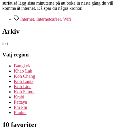
surfat så lägg sista minuterna på att boka in nästa gång du vill
komma åt internet. Då spar du några kronor.
Etiketter
Internet
,
Internetcaféer
,
Wifi
Arkiv
test
Välj region
Bangkok
Khao Lak
Koh Chang
Koh Lanta
Koh Lipe
Koh Samui
Krabi
Pattaya
Phi Phi
Phuket
10 favoriter