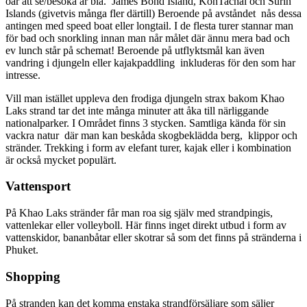
öar att se/besöka är bla. James Bond Island, KohTachai och Surin
Islands (givetvis många fler därtill) Beroende på avståndet nås dessa
antingen med speed boat eller longtail. I de flesta turer stannar man
för bad och snorkling innan man når målet där ännu mera bad och
ev lunch står på schemat! Beroende på utflyktsmål kan även
vandring i djungeln eller kajakpaddling inkluderas för den som har
intresse.
Vill man istället uppleva den frodiga djungeln strax bakom Khao
Laks strand tar det inte många minuter att åka till närliggande
nationalparker. I Området finns 3 stycken. Samtliga kända för sin
vackra natur där man kan beskåda skogbeklädda berg, klippor och
stränder. Trekking i form av elefant turer, kajak eller i kombination
är också mycket populärt.
Vattensport
På Khao Laks stränder får man roa sig själv med strandpingis,
vattenlekar eller volleyboll. Här finns inget direkt utbud i form av
vattenskidor, bananbåtar eller skotrar så som det finns på stränderna i
Phuket.
Shopping
På stranden kan det komma enstaka strandförsäljare som säljer