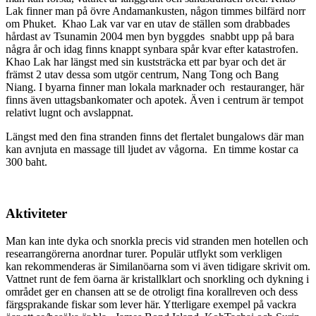
Lak finner man på övre Andamankusten, någon timmes bilfärd norr
om Phuket. Khao Lak var var en utav de ställen som drabbades
hårdast av Tsunamin 2004 men byn byggdes snabbt upp på bara
några år och idag finns knappt synbara spår kvar efter katastrofen.
Khao Lak har längst med sin kuststräcka ett par byar och det är
främst 2 utav dessa som utgör centrum, Nang Tong och Bang
Niang. I byarna finner man lokala marknader och restauranger, här
finns även uttagsbankomater och apotek. Även i centrum är tempot
relativt lugnt och avslappnat.
Längst med den fina stranden finns det flertalet bungalows där man
kan avnjuta en massage till ljudet av vågorna. En timme kostar ca
300 baht.
Aktiviteter
Man kan inte dyka och snorkla precis vid stranden men hotellen och
researrangörerna anordnar turer. Populär utflykt som verkligen
kan rekommenderas är Similanöarna som vi även tidigare skrivit om.
Vattnet runt de fem öarna är kristallklart och snorkling och dykning i
området ger en chansen att se de otroligt fina korallreven och dess
färgsprakande fiskar som lever här. Ytterligare exempel på vackra