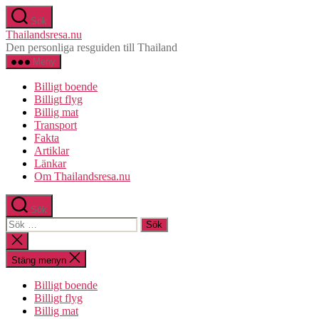
Hoppa
Sök
till
Thailandsresa.nu
innehåll
Den personliga resguiden till Thailand
Meny
Billigt boende
Billigt flyg
Billig mat
Transport
Fakta
Artiklar
Länkar
Om Thailandsresa.nu
Sök
Sök
efter:
Stäng
sökningen
Stäng menyn
Billigt boende
Billigt flyg
Billig mat