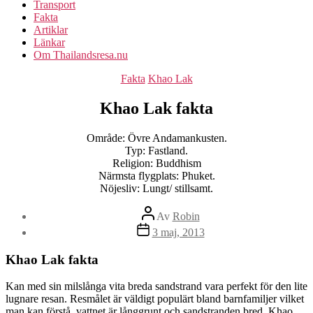
Transport
Fakta
Artiklar
Länkar
Om Thailandsresa.nu
Kategorier
Fakta
Khao Lak
Khao Lak fakta
Område: Övre Andamankusten.
Typ: Fastland.
Religion: Buddhism
Närmsta flygplats: Phuket.
Nöjesliv: Lungt/ stillsamt.
Inläggsförfattare
Av
Robin
Inläggsdatum
3 maj, 2013
Khao Lak fakta
Kan med sin milslånga vita breda sandstrand vara perfekt för den lite
lugnare resan. Resmålet är väldigt populärt bland barnfamiljer vilket
man kan förstå, vattnet är långgrunt och sandstranden bred. Khao