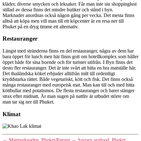
kläder, diverse smycken och leksaker. Får man inte sin shoppinglust
stillad av dessa finns det mindre butiker och stånd i byn.
Marknader anordnas också någon gång per vecka. Det mesta finns
alltså att köpa men vill man till ett köpcenter är en resa ner till
Phuket på en dryg timme ett alternativ.
Restauranger
Längst med stränderna finns en del restauranger, några av dem har
bara öppet för lunch men här finns gott om hotellkomplex som håller
öppet både för sina boende och för turister utifrån. I Byn finns det
desto fler restauranger. Det är inte svårt att hitta en bra matställe här.
Det thailändska köket erbjuder alltifrån milt till ordentligt
kryddstarka rätter. Både vegetariskt, kött och fisk. Det finns också
många restauranger med europeisk mat. Man kan till och med hitta
köttbullar med potatismos. De flesta restauranger och barer stänger
strax efter midnatt. Är man sugen på nattliv är utbudet större om
man tar sig ner till Phuket.
Klimat
←
Matmarknaden, Phuket/Patong
→
Savoey seafood, Phuket